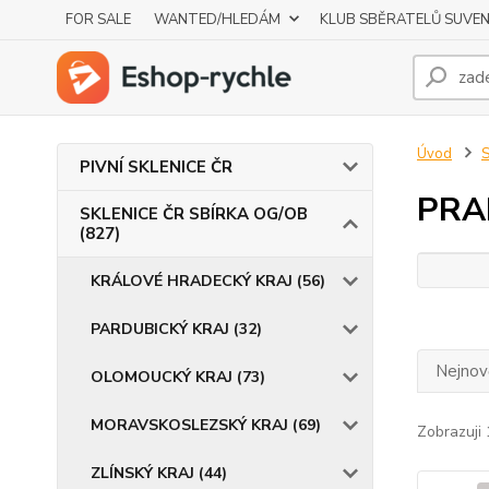
FOR SALE
WANTED/HLEDÁM
KLUB SBĚRATELŮ SUVE
Úvod
S
PIVNÍ SKLENICE ČR
PRA
SKLENICE ČR SBÍRKA OG/OB
(827)
KRÁLOVÉ HRADECKÝ KRAJ (56)
PARDUBICKÝ KRAJ (32)
Nejnově
OLOMOUCKÝ KRAJ (73)
MORAVSKOSLEZSKÝ KRAJ (69)
Zobrazuji 
ZLÍNSKÝ KRAJ (44)