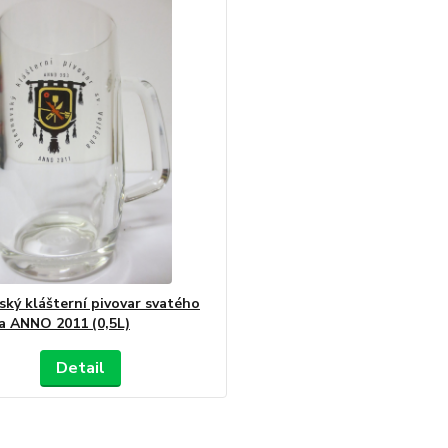
ský klášterní pivovar svatého
a ANNO 2011 (0,5L)
Detail