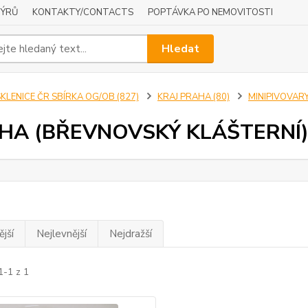
NÝRŮ
KONTAKTY/CONTACTS
POPTÁVKA PO NEMOVITOSTI
Hledat
KLENICE ČR SBÍRKA OG/OB (827)
KRAJ PRAHA (80)
MINIPIVOVARY
HA (BŘEVNOVSKÝ KLÁŠTERNÍ
jší
Nejlevnější
Nejdražší
1-1 z 1