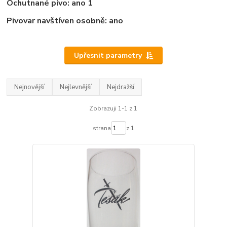
Ochutnané pivo: ano 1
Pivovar navštíven osobně: ano
Upřesnit parametry
Nejnovější
Nejlevnější
Nejdražší
Zobrazuji 1-1 z 1
strana
z 1