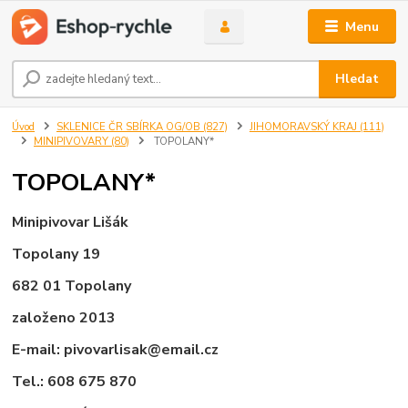
Menu
Hledat
Úvod
SKLENICE ČR SBÍRKA OG/OB (827)
JIHOMORAVSKÝ KRAJ (111)
MINIPIVOVARY (80)
TOPOLANY*
TOPOLANY*
Minipivovar Lišák
Topolany 19
682 01 Topolany
založeno 2013
E-mail: pivovarlisak@email.cz
Tel.: 608 675 870