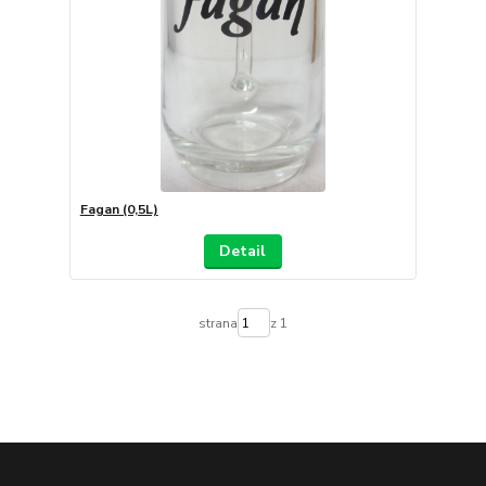
Fagan (0,5L)
Detail
strana
z 1