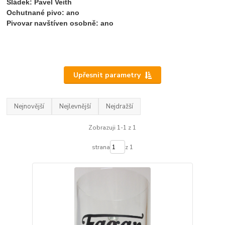
Sládek: Pavel Veith
Ochutnané pivo: ano
Pivovar navštíven osobně: ano
Upřesnit parametry
Nejnovější
Nejlevnější
Nejdražší
Zobrazuji 1-1 z 1
strana
z 1