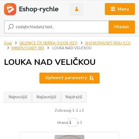
Menu
Hledat
Úvod
SKLENICE ČR SBÍRKA OG/OB (827)
JIHOMORAVSKÝ KRAJ (111)
MINIPIVOVARY (80)
LOUKA NAD VELIČKOU
LOUKA NAD VELIČKOU
Upřesnit parametry
Nejnovější
Nejlevnější
Nejdražší
Zobrazuji 1-1 z 1
strana
z 1