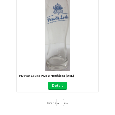
Pivovar Louka Pivo z Horňácka (0,5L)
Detail
strana
z 1