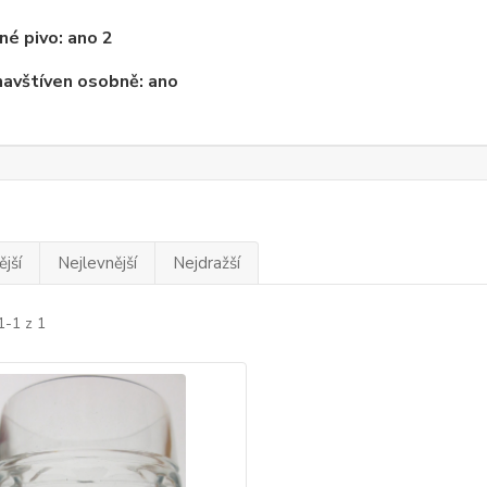
é pivo: ano 2
navštíven osobně: ano
jší
Nejlevnější
Nejdražší
1-1 z 1