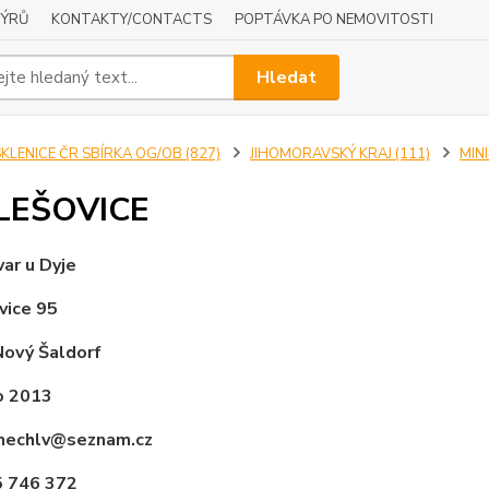
NÝRŮ
KONTAKTY/CONTACTS
POPTÁVKA PO NEMOVITOSTI
Hledat
KLENICE ČR SBÍRKA OG/OB (827)
JIHOMORAVSKÝ KRAJ (111)
MIN
LEŠOVICE
var u Dyje
vice 95
Nový Šaldorf
o 2013
 mechlv@seznam.cz
5 746 372