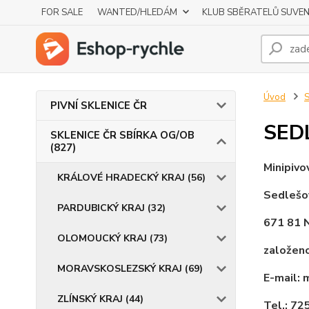
FOR SALE
WANTED/HLEDÁM
KLUB SBĚRATELŮ SUVE
Úvod
S
PIVNÍ SKLENICE ČR
SED
SKLENICE ČR SBÍRKA OG/OB
(827)
Minipivo
KRÁLOVÉ HRADECKÝ KRAJ (56)
Sedlešo
PARDUBICKÝ KRAJ (32)
671 81 
OLOMOUCKÝ KRAJ (73)
založen
MORAVSKOSLEZSKÝ KRAJ (69)
E-mail:
ZLÍNSKÝ KRAJ (44)
Tel.: 72