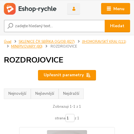
Menu
Hledat
Úvod
SKLENICE ČR SBÍRKA OG/OB (827)
JIHOMORAVSKÝ KRAJ (111)
MINIPIVOVARY (80)
ROZDROJOVICE
ROZDROJOVICE
Upřesnit parametry
Nejnovější
Nejlevnější
Nejdražší
Zobrazuji 1-1 z 1
strana
z 1