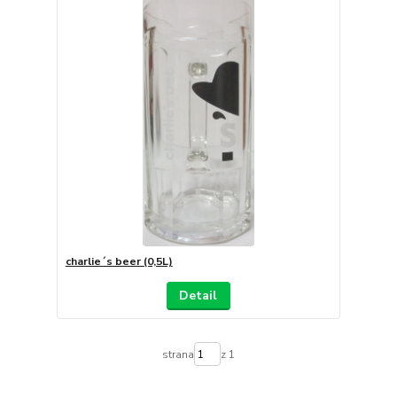
charlie´s beer (0,5L)
Detail
strana
z 1