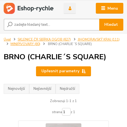
Menu
Hledat
Úvod
SKLENICE ČR SBÍRKA OG/OB (827)
JIHOMORAVSKÝ KRAJ (111)
MINIPIVOVARY (80)
BRNO (CHARLIE´S SQUARE)
BRNO (CHARLIE´S SQUARE)
Upřesnit parametry
Nejnovější
Nejlevnější
Nejdražší
Zobrazuji 1-1 z 1
strana
z 1